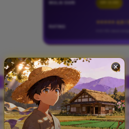
MULAI DARI
IDR 10.000
⭐⭐⭐⭐⭐ 4.9 / 
RATING
8.417.951 ulasan peng
TENTANG BUNGA189
Game Mudah Payout 2026 deng
g menawarkan pengalaman bermain lebih praktis, cepat, dan nyaman 
ber menemukan permainan populer tahun 2026 secara lebih efisien
Raka Pratama