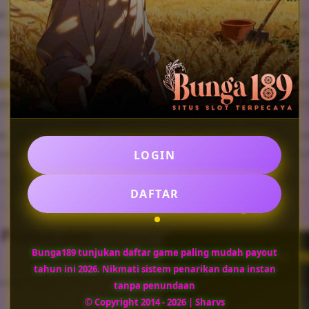
R
an daftar game yang tertata rapi berdasarkan kenyamanan bermain
Member Aktif
ampilan yang responsif, sehingga pengalaman bermain terasa lebih 
"Bunga189 punya tampilan
jelas, aksesnya cepat, dan 
GA189
juga mengutamakan sistem transaksi yang cepat dan transp
Aldo Saputra
A
sistem instan membantu setiap aktivitas berjalan lebih efisien ta
Verified Member
 daftar game populer, layanan responsif, dan proses pencairan yang
"Saya suka Bunga189 karen
mudah dicari dan sistemnya
ederhana, serta dukungan layanan yang aktif, Bunga189 memberikan 
LOGIN
Dimas Mahendra
DAFTAR
D
Member Baru
"Pertama kali pakai Bunga
Payout dan
akses stabil, dan layanan
Bunga189 tunjukan daftar game paling mudah payout
TESTIMONI 
tahun ini 2026. Nikmati sistem penarikan dana instan
arikan dana, sistem cepat,
Salsa Amelia
tanpa penundaan
S
© Copyright 2014 - 2026 | Sharvs
Member Aktif