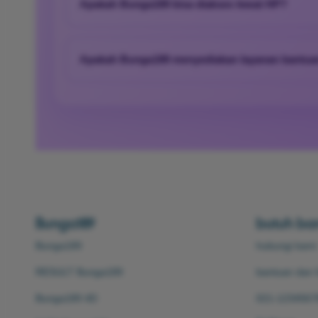
Apakah Bunga189 bisa diakses lewat HP?
cepat dan mudah diikuti.
Bisa. Bunga189 telah dioptimalkan untuk smartphone,
desktop agar pengguna tetap mendapatkan pengala
Apakah Bunga189 menyediakan layanan bantua
stabil, dan responsif.
Ya. Bunga189 menyediakan layanan bantuan untuk
terkait akses akun, informasi permainan, proses tran
kendala teknis lainnya.
Bunga189
butuh ba
Bunga189
hubungi kami
RESULT Bunga189
bantuan dan 
Bunga189 4D
021-1234567