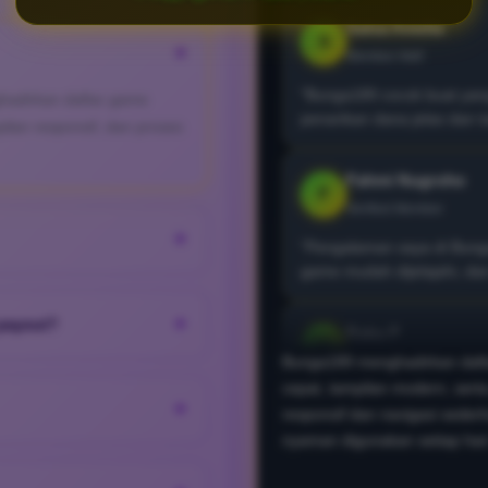
"Bunga189 cocok buat yang 
+
penarikan dana jelas dan t
ghadirkan daftar game
Fahmi Nugroho
ilan responsif, dan proses
F
Verified Member
"Pengalaman saya di Bung
game mudah dijelajahi, dan 
+
Raka P
R
 mudah dijelajahi, sistem
Member Aktif
gkat, serta layanan bantuan
+
payout?
"Bunga189 punya tampilan
jelas, aksesnya cepat, dan 
Bunga189 menghadirkan daft
ancang agar mudah
cepat, tampilan modern, sert
mpilkan secara rapi untuk
+
responsif dan navigasi sederh
Aldo S
A
nyaman digunakan setiap hari
Verified Member
ang praktis dan efisien,
 dengan alur yang lebih
"Saya suka Bunga189 karen