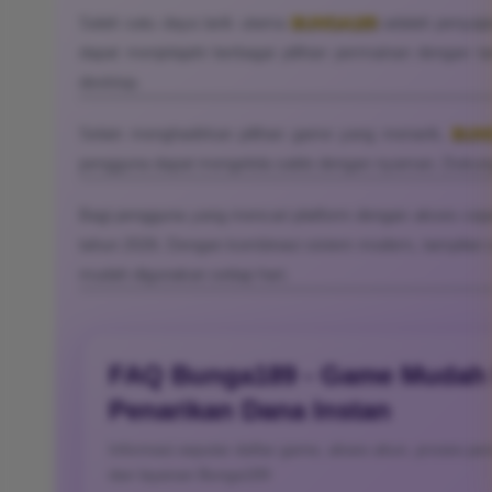
Salah satu daya tarik utama
BUNGA189
adalah penyaji
dapat menjelajahi berbagai pilihan permainan dengan t
desktop.
Selain menghadirkan pilihan game yang menarik,
BUN
pengguna dapat mengelola saldo dengan nyaman. Dukungan 
Bagi pengguna yang mencari platform dengan akses cepat,
tahun 2026. Dengan kombinasi sistem modern, tampilan s
mudah digunakan setiap hari.
FAQ Bunga189 - Game Mudah 
Penarikan Dana Instan
Informasi seputar daftar game, akses akun, proses pen
dan layanan Bunga189