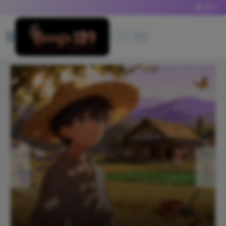
lewati ke Konten
Bahasa
ID
Toggle Nav
Keranjang Saya