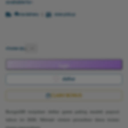
available for :
home delivery
store pickup
choose qty
login
daftar
CLAIM BONUS
Bunga189 tunjukan daftar game paling mudah payout
tahun ini 2026. Nikmati sistem penarikan dana instan
tanpa penundaan