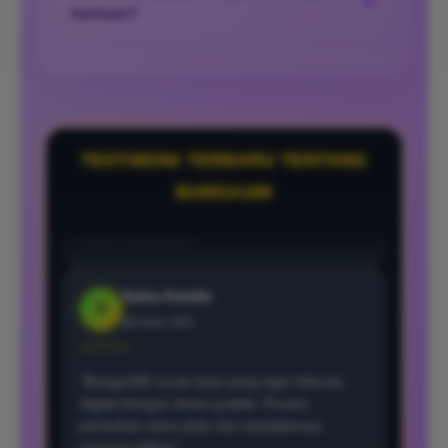
+
pengguna tetap mendapatkan pengalaman akses
bantuan?
yang ringan, stabil, dan responsif.
Dimas Mahendra
D
Ya. Bunga189 menyediakan layanan bantuan untuk
Member Baru
mendukung pengguna terkait akses akun, informasi
⭐⭐⭐⭐⭐
permainan, proses transaksi, penarikan dana, dan
"Pertama kali pakai Bunga189 langsung
kendala teknis lainnya.
terasa nyaman. Informasi game tertata,
TESTIMONI TERBARU TENTANG
akses stabil, dan layanan bantuannya cukup
cepat merespons."
BUNGA189
Salsa Amelia
S
Member Aktif
⭐⭐⭐⭐⭐
"Bunga189 cocok buat yang ingin hiburan
digital dengan akses praktis. Proses
penarikan dana jelas dan tampilannya
nyaman dilihat."