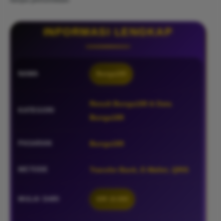
INFORMASI LENGKAP
NAMA
Bunga189
Result Bunga189 & Data
KATEGORI
Bunga189
PASARAN
Bunga189
METODE
Transfer Bank, E-Wallet, QRIS
MULAI DARI
IDR 10.000