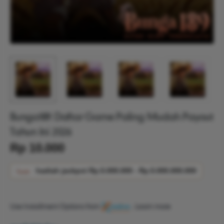
Bunga189: Daftar Game Paling Mudah Payout
Tahun Ini 2026
Rp 10.000
Serendah
hadiah jackpot
Rp.5.000.000
-
Rp.5.000.000.000
Use Installment Options from
.
Laarn more