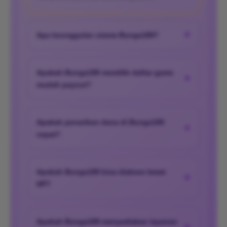
+
Raka Pratama
Apa keunggulan utama Bunga189?
R
Member Aktif
Keunggulan Bunga189 terletak pada daftar game
⭐⭐⭐⭐⭐
yang mudah dijelajahi, sistem transaksi cepat,
Apakah Bunga189 memiliki daftar game
+
"Bunga189 punya tampilan yang rapi dan
tampilan modern, akses multi perangkat, serta
mudah payout?
mudah dipahami. Daftar gamenya jelas,
layanan bantuan yang siap mendukung pengguna.
aksesnya cepat, dan proses penarikan
Bunga189 menyajikan daftar game pilihan yang
terasa praktis."
dirancang agar mudah dipahami pengguna. Setiap
Apakah penarikan dana di Bunga189
+
informasi permainan ditampilkan secara rapi untuk
cepat?
Aldo Saputra
membantu member memilih hiburan yang sesuai.
A
Verified Member
Ya. Bunga189 mengutamakan proses penarikan
⭐⭐⭐⭐⭐
dana yang praktis dan efisien, sehingga pengguna
Apakah Bunga189 bisa diakses lewat
+
dapat melakukan pencairan saldo dengan alur yang
"Saya suka Bunga189 karena prosesnya
HP?
lebih cepat dan mudah diikuti.
tidak berbelit-belit. Menu permainan mudah
Bisa. Bunga189 telah dioptimalkan untuk
dicari dan sistemnya responsif saat
smartphone, tablet, laptop, dan desktop agar
digunakan lewat HP."
Apakah Bunga189 menyediakan layanan