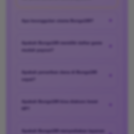
Raka Pratama
+
Apa keunggulan utama Bunga189?
R
Member Aktif
Keunggulan Bunga189 terletak pada daftar game
⭐⭐⭐⭐⭐
yang mudah dijelajahi, sistem transaksi cepat,
Apakah Bunga189 memiliki daftar game
"Bunga189 punya tampilan yang rapi dan
+
tampilan modern, akses multi perangkat, serta
mudah payout?
mudah dipahami. Daftar gamenya jelas,
layanan bantuan yang siap mendukung pengguna.
aksesnya cepat, dan proses penarikan
Bunga189 menyajikan daftar game pilihan yang
terasa praktis."
dirancang agar mudah dipahami pengguna. Setiap
Apakah penarikan dana di Bunga189
+
informasi permainan ditampilkan secara rapi untuk
cepat?
Aldo Saputra
membantu member memilih hiburan yang sesuai.
A
Verified Member
Ya. Bunga189 mengutamakan proses penarikan
⭐⭐⭐⭐⭐
dana yang praktis dan efisien, sehingga pengguna
Apakah Bunga189 bisa diakses lewat
+
dapat melakukan pencairan saldo dengan alur yang
"Saya suka Bunga189 karena prosesnya
HP?
lebih cepat dan mudah diikuti.
tidak berbelit-belit. Menu permainan mudah
dicari dan sistemnya responsif saat
Bisa. Bunga189 telah dioptimalkan untuk
digunakan lewat HP."
smartphone, tablet, laptop, dan desktop agar
Apakah Bunga189 menyediakan layanan