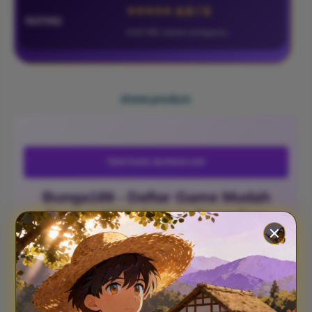
⭐⭐⭐⭐⭐ 4.9 / 5
RATING
8.417.951 ulasan pengguna
share product:
TENTANG BUNGA189
Bunga189 - Daftar Game Mudah
Payout 2026 dengan Penarikan
Instan
BUNGA189
hadir sebagai platform hiburan digital yang
menawarkan pengalaman bermain lebih praktis, cepat, dan
nyaman untuk pengguna modern. Dengan daftar game pilihan