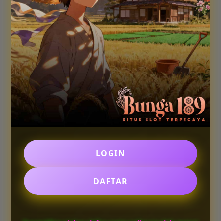
yang mudah diakses, Bunga189 dirancang untuk membantu
member menemukan permainan populer tahun 2026 secara lebih
efisien tanpa proses yang rumit.
Salah satu daya tarik utama
BUNGA189
adalah penyajian daftar
game yang tertata rapi berdasarkan kenyamanan bermain,
performa sistem, serta kemudahan navigasi. Pengguna dapat
menjelajahi berbagai pilihan permainan dengan tampilan yang
responsif, sehingga pengalaman bermain terasa lebih ringan baik
melalui smartphone, tablet, laptop, maupun desktop.
Selain menghadirkan pilihan game yang menarik,
BUNGA189
juga mengutamakan sistem transaksi yang cepat dan transparan.
Proses penarikan dana dibuat lebih praktis agar pengguna dapat
LOGIN
mengelola saldo dengan nyaman. Dukungan sistem instan
membantu setiap aktivitas berjalan lebih efisien tanpa menunggu
DAFTAR
terlalu lama.
Bagi pengguna yang mencari platform dengan akses cepat,
daftar game populer, layanan responsif, dan proses pencairan