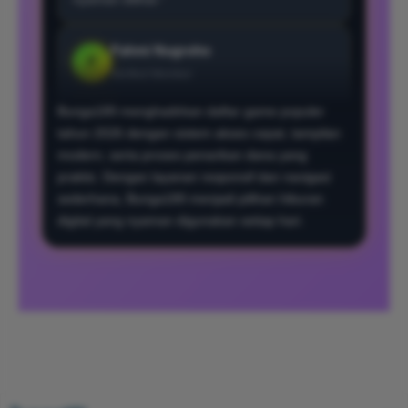
F
Verified Member
⭐⭐⭐⭐⭐
"Pengalaman saya di Bunga189 cukup
memuaskan. Sistemnya ringan, daftar game
Bunga189 menghadirkan daftar game populer
mudah dijelajahi, dan transaksi terasa lebih
tahun 2026 dengan sistem akses cepat, tampilan
efisien."
modern, serta proses penarikan dana yang
praktis. Dengan layanan responsif dan navigasi
Raka P
R
sederhana, Bunga189 menjadi pilihan hiburan
Member Aktif
digital yang nyaman digunakan setiap hari.
⭐⭐⭐⭐⭐
"Bunga189 punya tampilan yang rapi dan
mudah dipahami. Daftar gamenya jelas,
aksesnya cepat, dan proses penarikan
terasa praktis."
Aldo S
A
Verified Member