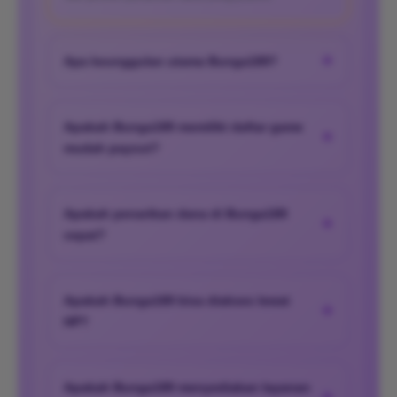
+
Raka Pratama
Apa keunggulan utama Bunga189?
R
Member Aktif
Keunggulan Bunga189 terletak pada daftar game
⭐⭐⭐⭐⭐
yang mudah dijelajahi, sistem transaksi cepat,
Apakah Bunga189 memiliki daftar game
+
"Bunga189 punya tampilan yang rapi dan
tampilan modern, akses multi perangkat, serta
mudah payout?
mudah dipahami. Daftar gamenya jelas,
layanan bantuan yang siap mendukung pengguna.
aksesnya cepat, dan proses penarikan
Bunga189 menyajikan daftar game pilihan yang
terasa praktis."
dirancang agar mudah dipahami pengguna. Setiap
Apakah penarikan dana di Bunga189
+
informasi permainan ditampilkan secara rapi untuk
cepat?
Aldo Saputra
membantu member memilih hiburan yang sesuai.
A
Verified Member
Ya. Bunga189 mengutamakan proses penarikan
⭐⭐⭐⭐⭐
dana yang praktis dan efisien, sehingga pengguna
Apakah Bunga189 bisa diakses lewat
+
dapat melakukan pencairan saldo dengan alur yang
"Saya suka Bunga189 karena prosesnya
HP?
lebih cepat dan mudah diikuti.
tidak berbelit-belit. Menu permainan mudah
Bisa. Bunga189 telah dioptimalkan untuk
dicari dan sistemnya responsif saat
smartphone, tablet, laptop, dan desktop agar
digunakan lewat HP."
Apakah Bunga189 menyediakan layanan