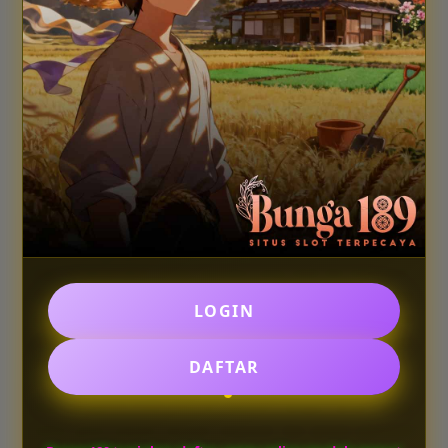
yang mudah diakses, Bunga189 dirancang untuk membantu
member menemukan permainan populer tahun 2026 secara lebih
efisien tanpa proses yang rumit.
Salah satu daya tarik utama
BUNGA189
adalah penyajian daftar
game yang tertata rapi berdasarkan kenyamanan bermain,
performa sistem, serta kemudahan navigasi. Pengguna dapat
menjelajahi berbagai pilihan permainan dengan tampilan yang
responsif, sehingga pengalaman bermain terasa lebih ringan baik
melalui smartphone, tablet, laptop, maupun desktop.
Selain menghadirkan pilihan game yang menarik,
BUNGA189
juga mengutamakan sistem transaksi yang cepat dan transparan.
Proses penarikan dana dibuat lebih praktis agar pengguna dapat
LOGIN
mengelola saldo dengan nyaman. Dukungan sistem instan
membantu setiap aktivitas berjalan lebih efisien tanpa menunggu
DAFTAR
terlalu lama.
Bagi pengguna yang mencari platform dengan akses cepat,
daftar game populer, layanan responsif, dan proses pencairan