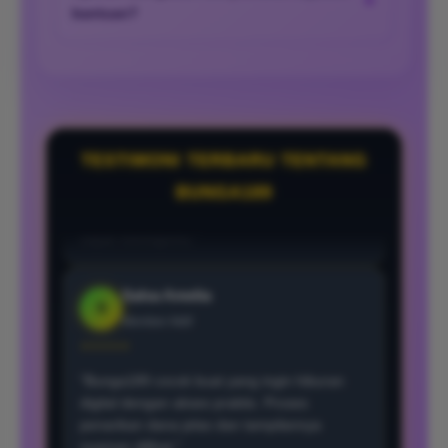
+
pengguna tetap mendapatkan pengalaman akses
bantuan?
yang ringan, stabil, dan responsif.
Dimas Mahendra
D
Ya. Bunga189 menyediakan layanan bantuan untuk
Member Baru
mendukung pengguna terkait akses akun, informasi
⭐⭐⭐⭐⭐
permainan, proses transaksi, penarikan dana, dan
"Pertama kali pakai Bunga189 langsung
kendala teknis lainnya.
terasa nyaman. Informasi game tertata,
TESTIMONI TERBARU TENTANG
akses stabil, dan layanan bantuannya cukup
cepat merespons."
BUNGA189
Salsa Amelia
S
Member Aktif
⭐⭐⭐⭐⭐
"Bunga189 cocok buat yang ingin hiburan
digital dengan akses praktis. Proses
penarikan dana jelas dan tampilannya
nyaman dilihat."