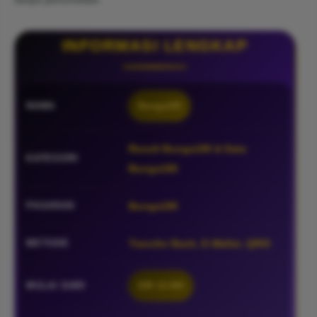
INFORMASI LENGKAP
NAMA
Bunga189
Result Bunga189 & Data
KATEGORI
Bunga189
PASARAN
Bunga189
METODE
Transfer Bank, E-Wallet, QRIS
MULAI DARI
IDR 10.000