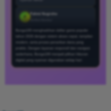
Fahmi Nugroho
F
Verified Member
⭐⭐⭐⭐⭐
"Pengalaman saya di Bunga189 cukup
memuaskan. Sistemnya ringan, daftar game
Bunga189 menghadirkan daftar game populer
mudah dijelajahi, dan transaksi terasa lebih
tahun 2026 dengan sistem akses cepat, tampilan
efisien."
modern, serta proses penarikan dana yang
praktis. Dengan layanan responsif dan navigasi
Raka P
sederhana, Bunga189 menjadi pilihan hiburan
R
Member Aktif
digital yang nyaman digunakan setiap hari.
⭐⭐⭐⭐⭐
"Bunga189 punya tampilan yang rapi dan
mudah dipahami. Daftar gamenya jelas,
aksesnya cepat, dan proses penarikan
terasa praktis."
Aldo S
A
Verified Member