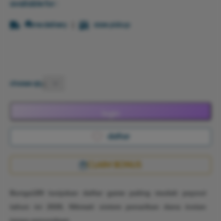
available for :
home delivery
store pickup
choose qty
login
daftar
CLAIM BONUS
Bunga189 tunjukan daftar game paling mudah payout
tahun ini 2026. Nikmati sistem penarikan dana instan
tanpa penundaan