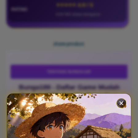
⭐⭐⭐⭐⭐ 4.9 / 5
RATING
8.417.951 ulasan pengguna
share product:
TENTANG BUNGA189
Bunga189 - Daftar Game Mudah
Payout 2026 dengan Penarikan
Instan
BUNGA189
hadir sebagai platform hiburan digital yang
menawarkan pengalaman bermain lebih praktis, cepat, dan
nyaman untuk pengguna modern. Dengan daftar game pilihan