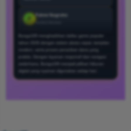
Fahmi Nugroho
F
Verified Member
⭐⭐⭐⭐⭐
"Pengalaman saya di Bunga189 cukup
memuaskan. Sistemnya ringan, daftar game
Bunga189 menghadirkan daftar game populer
mudah dijelajahi, dan transaksi terasa lebih
tahun 2026 dengan sistem akses cepat, tampilan
efisien."
modern, serta proses penarikan dana yang
praktis. Dengan layanan responsif dan navigasi
Raka P
sederhana, Bunga189 menjadi pilihan hiburan
R
Member Aktif
digital yang nyaman digunakan setiap hari.
⭐⭐⭐⭐⭐
"Bunga189 punya tampilan yang rapi dan
mudah dipahami. Daftar gamenya jelas,
aksesnya cepat, dan proses penarikan
terasa praktis."
Aldo S
A
Verified Member