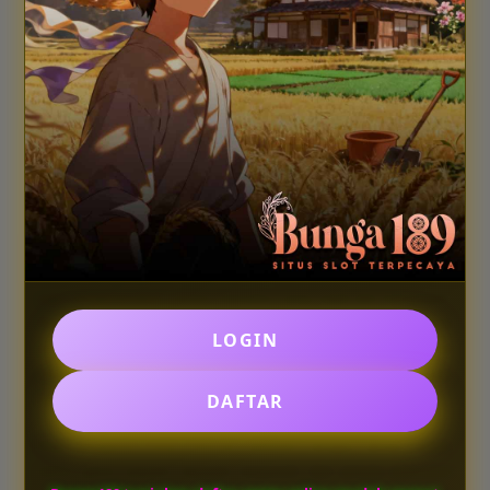
yang mudah diakses, Bunga189 dirancang untuk membantu
member menemukan permainan populer tahun 2026 secara lebih
efisien tanpa proses yang rumit.
Salah satu daya tarik utama
BUNGA189
adalah penyajian daftar
game yang tertata rapi berdasarkan kenyamanan bermain,
performa sistem, serta kemudahan navigasi. Pengguna dapat
menjelajahi berbagai pilihan permainan dengan tampilan yang
responsif, sehingga pengalaman bermain terasa lebih ringan baik
melalui smartphone, tablet, laptop, maupun desktop.
Selain menghadirkan pilihan game yang menarik,
BUNGA189
juga mengutamakan sistem transaksi yang cepat dan transparan.
Proses penarikan dana dibuat lebih praktis agar pengguna dapat
LOGIN
mengelola saldo dengan nyaman. Dukungan sistem instan
membantu setiap aktivitas berjalan lebih efisien tanpa menunggu
DAFTAR
terlalu lama.
Bagi pengguna yang mencari platform dengan akses cepat,
daftar game populer, layanan responsif, dan proses pencairan