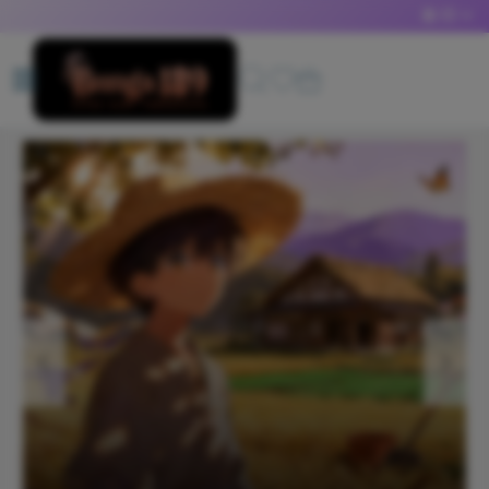
lewati ke Konten
Bahasa
ID
Toggle Nav
Keranjang Saya