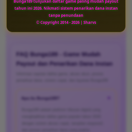
Bunga189 tunjukan daftar game paling mudah payout
yang praktis, Bunga189 dapat menjadi pilihan yang relevan di
tahun ini 2026. Nikmati sistem penarikan dana instan
tahun 2026. Dengan kombinasi sistem modern, tampilan
tanpa penundaan
sederhana, serta dukungan layanan yang aktif, Bunga189
memberikan pengalaman hiburan digital yang lebih lancar, aman,
© Copyright 2014 - 2026 | Sharvs
dan mudah digunakan setiap hari.
FAQ Bunga189 - Game Mudah
Payout dan Penarikan Dana Instan
Informasi seputar daftar game, akses akun, proses
penarikan dana, sistem cepat, dan layanan Bunga189
+
Apa itu Bunga189?
Bunga189 adalah platform hiburan digital yang
menghadirkan daftar game populer tahun 2026
dengan sistem akses cepat, tampilan responsif,
dan proses penarikan dana yang praktis.