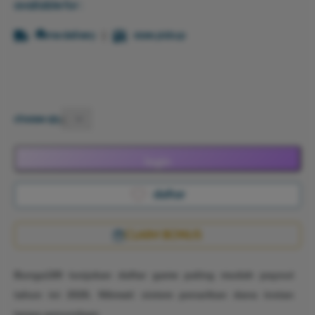
available for :
home delivery
store pickup
choose qty
login
daftar
CLAIM BONUS
Bunga189 tunjukan daftar game paling mudah payout
tahun ini 2026. Nikmati sistem penarikan dana instan
tanpa penundaan