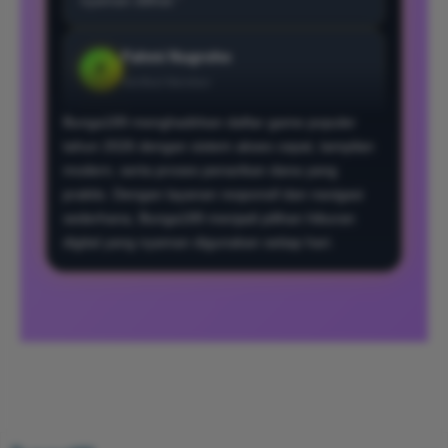
Fahmi Nugroho
F
Verified Member
⭐⭐⭐⭐⭐
"Pengalaman saya di Bunga189 cukup
memuaskan. Sistemnya ringan, daftar game
Bunga189 menghadirkan daftar game populer
mudah dijelajahi, dan transaksi terasa lebih
tahun 2026 dengan sistem akses cepat, tampilan
efisien."
modern, serta proses penarikan dana yang
praktis. Dengan layanan responsif dan navigasi
Raka P
sederhana, Bunga189 menjadi pilihan hiburan
R
Member Aktif
digital yang nyaman digunakan setiap hari.
⭐⭐⭐⭐⭐
"Bunga189 punya tampilan yang rapi dan
mudah dipahami. Daftar gamenya jelas,
aksesnya cepat, dan proses penarikan
terasa praktis."
Aldo S
A
Verified Member