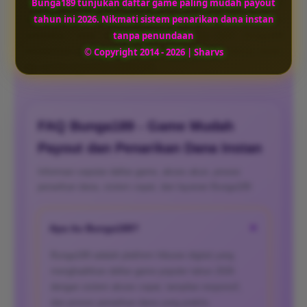
Bunga189 tunjukan daftar game paling mudah payout
yang praktis, Bunga189 dapat menjadi pilihan yang relevan di
tahun ini 2026. Nikmati sistem penarikan dana instan
tahun 2026. Dengan kombinasi sistem modern, tampilan
tanpa penundaan
sederhana, serta dukungan layanan yang aktif, Bunga189
memberikan pengalaman hiburan digital yang lebih lancar, aman,
© Copyright 2014 - 2026 | Sharvs
dan mudah digunakan setiap hari.
FAQ Bunga189 - Game Mudah
Payout dan Penarikan Dana Instan
Informasi seputar daftar game, akses akun, proses
penarikan dana, sistem cepat, dan layanan Bunga189
+
Apa itu Bunga189?
Bunga189 adalah platform hiburan digital yang
menghadirkan daftar game populer tahun 2026
dengan sistem akses cepat, tampilan responsif,
dan proses penarikan dana yang praktis.