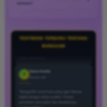
+
pengguna tetap mendapatkan pengalaman akses
bantuan?
yang ringan, stabil, dan responsif.
Dimas Mahendra
Ya. Bunga189 menyediakan layanan bantuan untuk
D
Member Baru
mendukung pengguna terkait akses akun, informasi
⭐⭐⭐⭐⭐
permainan, proses transaksi, penarikan dana, dan
kendala teknis lainnya.
"Pertama kali pakai Bunga189 langsung
terasa nyaman. Informasi game tertata,
TESTIMONI TERBARU TENTANG
akses stabil, dan layanan bantuannya cukup
BUNGA189
cepat merespons."
Salsa Amelia
S
Member Aktif
⭐⭐⭐⭐⭐
"Bunga189 cocok buat yang ingin hiburan
digital dengan akses praktis. Proses
penarikan dana jelas dan tampilannya
nyaman dilihat."