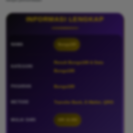
INFORMASI LENGKAP
NAMA
Bunga189
Result Bunga189 & Data
KATEGORI
Bunga189
PASARAN
Bunga189
METODE
Transfer Bank, E-Wallet, QRIS
MULAI DARI
IDR 10.000