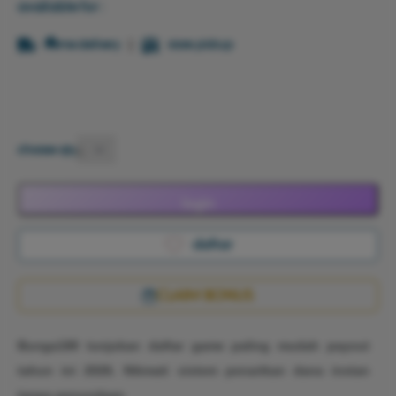
available for :
home delivery
store pickup
choose qty
login
daftar
CLAIM BONUS
Bunga189 tunjukan daftar game paling mudah payout
tahun ini 2026. Nikmati sistem penarikan dana instan
tanpa penundaan