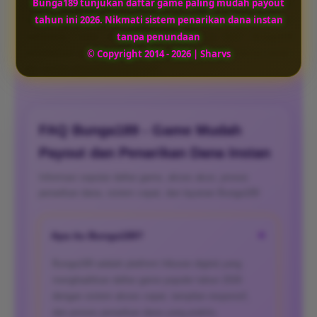
Bunga189 tunjukan daftar game paling mudah payout
yang praktis, Bunga189 dapat menjadi pilihan yang relevan di
tahun ini 2026. Nikmati sistem penarikan dana instan
tahun 2026. Dengan kombinasi sistem modern, tampilan
tanpa penundaan
sederhana, serta dukungan layanan yang aktif, Bunga189
memberikan pengalaman hiburan digital yang lebih lancar, aman,
© Copyright 2014 - 2026 | Sharvs
dan mudah digunakan setiap hari.
FAQ Bunga189 - Game Mudah
Payout dan Penarikan Dana Instan
Informasi seputar daftar game, akses akun, proses
penarikan dana, sistem cepat, dan layanan Bunga189
+
Apa itu Bunga189?
Bunga189 adalah platform hiburan digital yang
menghadirkan daftar game populer tahun 2026
dengan sistem akses cepat, tampilan responsif,
dan proses penarikan dana yang praktis.