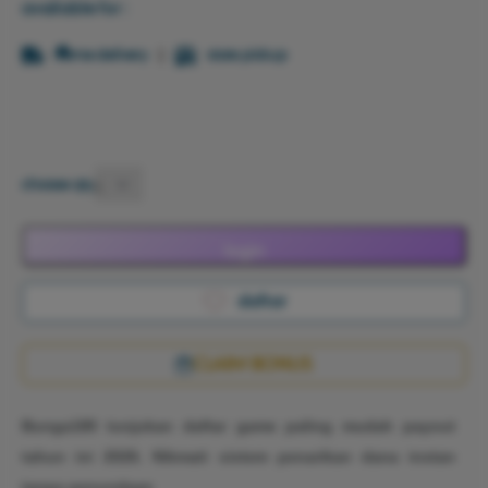
available for :
home delivery
store pickup
choose qty
login
daftar
CLAIM BONUS
Bunga189 tunjukan daftar game paling mudah payout
tahun ini 2026. Nikmati sistem penarikan dana instan
tanpa penundaan