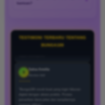
+
pengguna tetap mendapatkan pengalaman akses
bantuan?
yang ringan, stabil, dan responsif.
Dimas Mahendra
D
Ya. Bunga189 menyediakan layanan bantuan untuk
Member Baru
mendukung pengguna terkait akses akun, informasi
⭐⭐⭐⭐⭐
permainan, proses transaksi, penarikan dana, dan
"Pertama kali pakai Bunga189 langsung
kendala teknis lainnya.
terasa nyaman. Informasi game tertata,
TESTIMONI TERBARU TENTANG
akses stabil, dan layanan bantuannya cukup
cepat merespons."
BUNGA189
Salsa Amelia
S
Member Aktif
⭐⭐⭐⭐⭐
"Bunga189 cocok buat yang ingin hiburan
digital dengan akses praktis. Proses
penarikan dana jelas dan tampilannya
nyaman dilihat."