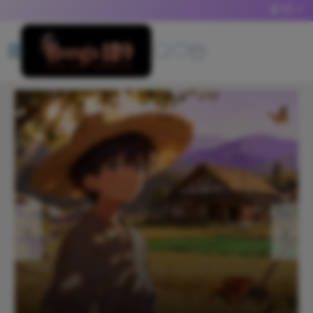
lewati ke Konten
Bahasa
ID
Toggle Nav
Keranjang Saya