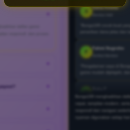
"Bunga189 cocok buat yang 
+
penarikan dana jelas dan t
ghadirkan daftar game
Fahmi Nugroho
ilan responsif, dan proses
F
Verified Member
"Pengalaman saya di Bung
game mudah dijelajahi, dan 
+
Raka P
 mudah dijelajahi, sistem
R
Member Aktif
gkat, serta layanan bantuan
+
payout?
"Bunga189 punya tampilan
Bunga189 menghadirkan daft
jelas, aksesnya cepat, dan 
ancang agar mudah
cepat, tampilan modern, sert
mpilkan secara rapi untuk
+
responsif dan navigasi sederh
Aldo S
A
nyaman digunakan setiap hari
ang praktis dan efisien,
Verified Member
 dengan alur yang lebih