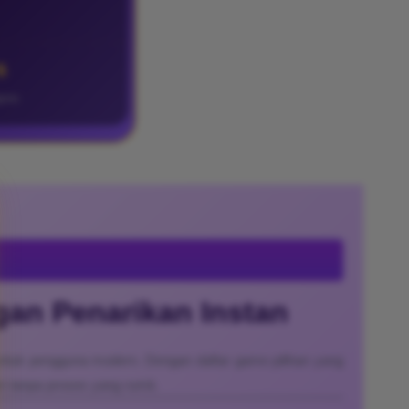
5
guna
an Penarikan Instan
untuk pengguna modern. Dengan daftar game pilihan yang
 tanpa proses yang rumit.