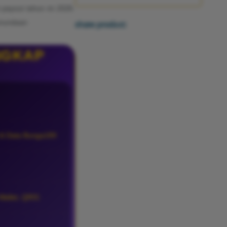
payout tahun ini 2026.
enundaan
share product:
NGKAP
 & Data Bunga189
Wallet, QRIS