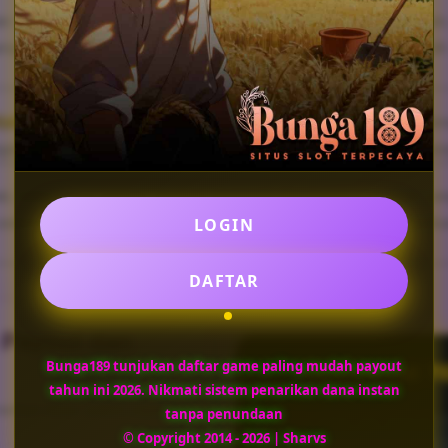
R
an daftar game yang tertata rapi berdasarkan kenyamanan bermain
Member Aktif
ampilan yang responsif, sehingga pengalaman bermain terasa lebih 
"Bunga189 punya tampilan
jelas, aksesnya cepat, dan 
GA189
juga mengutamakan sistem transaksi yang cepat dan transp
Aldo Saputra
sistem instan membantu setiap aktivitas berjalan lebih efisien ta
A
Verified Member
 daftar game populer, layanan responsif, dan proses pencairan yang
"Saya suka Bunga189 karen
ederhana, serta dukungan layanan yang aktif, Bunga189 memberikan 
mudah dicari dan sistemnya
LOGIN
Dimas Mahendra
DAFTAR
D
Member Baru
Payout dan
"Pertama kali pakai Bunga
akses stabil, dan layanan
Bunga189 tunjukan daftar game paling mudah payout
TESTIMONI 
tahun ini 2026. Nikmati sistem penarikan dana instan
arikan dana, sistem cepat,
tanpa penundaan
Salsa Amelia
S
© Copyright 2014 - 2026 | Sharvs
Member Aktif