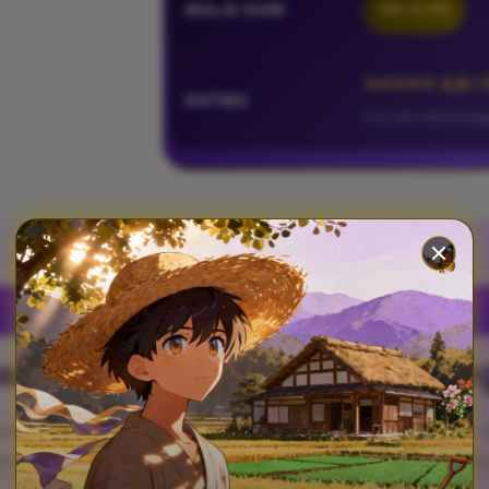
MULAI DARI
IDR 10.000
⭐⭐⭐⭐⭐ 4.9 / 
RATING
8.417.951 ulasan peng
TENTANG BUNGA189
Game Mudah Payout 2026 deng
g menawarkan pengalaman bermain lebih praktis, cepat, dan nyaman 
ber menemukan permainan populer tahun 2026 secara lebih efisien
Raka Pratama