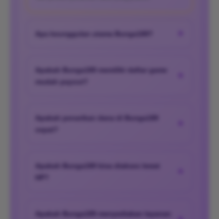
Raka Pratama
+
R
Apa keunggulan utama Bunga189?
Member Aktif
⭐⭐⭐⭐⭐
Keunggulan Bunga189 terletak pada daftar game
yang mudah dijelajahi, sistem transaksi cepat,
"Bunga189 punya tampilan yang rapi dan
Apakah Bunga189 memiliki daftar game
+
tampilan modern, akses multi perangkat, serta
mudah dipahami. Daftar gamenya jelas,
mudah payout?
layanan bantuan yang siap mendukung pengguna.
aksesnya cepat, dan proses penarikan
terasa praktis."
Bunga189 menyajikan daftar game pilihan yang
dirancang agar mudah dipahami pengguna. Setiap
Apakah penarikan dana di Bunga189
+
informasi permainan ditampilkan secara rapi untuk
Aldo Saputra
cepat?
A
membantu member memilih hiburan yang sesuai.
Verified Member
Ya. Bunga189 mengutamakan proses penarikan
⭐⭐⭐⭐⭐
dana yang praktis dan efisien, sehingga pengguna
Apakah Bunga189 bisa diakses lewat
"Saya suka Bunga189 karena prosesnya
+
dapat melakukan pencairan saldo dengan alur yang
HP?
tidak berbelit-belit. Menu permainan mudah
lebih cepat dan mudah diikuti.
dicari dan sistemnya responsif saat
Bisa. Bunga189 telah dioptimalkan untuk
digunakan lewat HP."
smartphone, tablet, laptop, dan desktop agar
Apakah Bunga189 menyediakan layanan