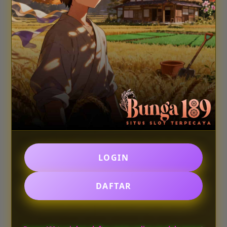
yang mudah diakses, Bunga189 dirancang untuk membantu
member menemukan permainan populer tahun 2026 secara lebih
efisien tanpa proses yang rumit.
Salah satu daya tarik utama
BUNGA189
adalah penyajian daftar
game yang tertata rapi berdasarkan kenyamanan bermain,
performa sistem, serta kemudahan navigasi. Pengguna dapat
menjelajahi berbagai pilihan permainan dengan tampilan yang
responsif, sehingga pengalaman bermain terasa lebih ringan baik
melalui smartphone, tablet, laptop, maupun desktop.
Selain menghadirkan pilihan game yang menarik,
BUNGA189
juga mengutamakan sistem transaksi yang cepat dan transparan.
Proses penarikan dana dibuat lebih praktis agar pengguna dapat
LOGIN
mengelola saldo dengan nyaman. Dukungan sistem instan
membantu setiap aktivitas berjalan lebih efisien tanpa menunggu
DAFTAR
terlalu lama.
Bagi pengguna yang mencari platform dengan akses cepat,
daftar game populer, layanan responsif, dan proses pencairan