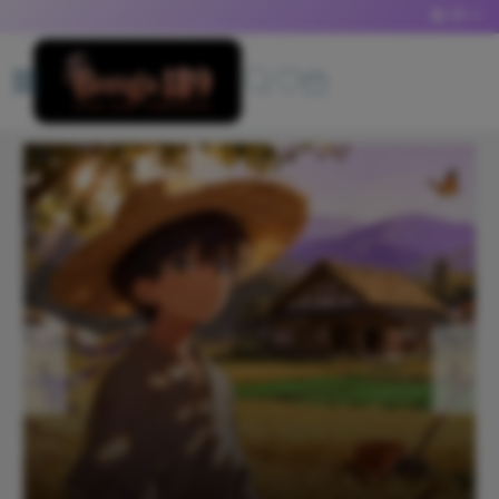
lewati ke Konten
Bahasa
ID
Toggle Nav
Keranjang Saya