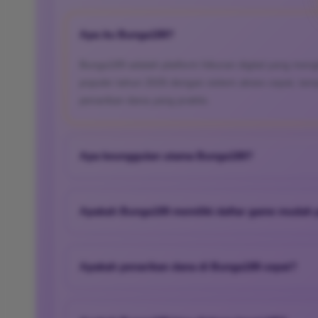
Apa itu Bunga189?
Bunga189 adalah platform hiburan digital yang men
populer tahun 2026 dengan sistem akses cepat, tamp
penarikan dana yang praktis.
Apa keunggulan utama Bunga189?
Keunggulan Bunga189 terletak pada daftar game yang
transaksi cepat, tampilan modern, akses multi peran
Apakah Bunga189 memiliki daftar game mudah 
yang siap mendukung pengguna.
Bunga189 menyajikan daftar game pilihan yang dir
dipahami pengguna. Setiap informasi permainan dita
Apakah penarikan dana di Bunga189 cepat?
membantu member memilih hiburan yang sesuai.
Ya. Bunga189 mengutamakan proses penarikan dana y
sehingga pengguna dapat melakukan pencairan saldo