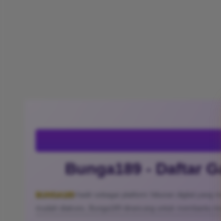
Bunga189 - Daftar 
BUNGA189
hadir sebagai platform hiburan digital yan
mudah diakses, Bunga189 dirancang untuk membantu mem