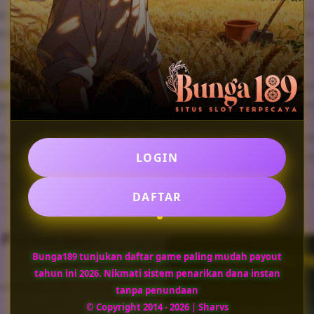
R
an daftar game yang tertata rapi berdasarkan kenyamanan bermain
Member Aktif
ampilan yang responsif, sehingga pengalaman bermain terasa lebih 
"Bunga189 punya tampilan
jelas, aksesnya cepat, dan 
GA189
juga mengutamakan sistem transaksi yang cepat dan transp
Aldo Saputra
A
sistem instan membantu setiap aktivitas berjalan lebih efisien ta
Verified Member
 daftar game populer, layanan responsif, dan proses pencairan yang
"Saya suka Bunga189 karen
mudah dicari dan sistemnya
ederhana, serta dukungan layanan yang aktif, Bunga189 memberikan 
LOGIN
Dimas Mahendra
DAFTAR
D
Member Baru
"Pertama kali pakai Bunga
Payout dan
akses stabil, dan layanan
Bunga189 tunjukan daftar game paling mudah payout
TESTIMONI 
tahun ini 2026. Nikmati sistem penarikan dana instan
arikan dana, sistem cepat,
Salsa Amelia
tanpa penundaan
S
© Copyright 2014 - 2026 | Sharvs
Member Aktif