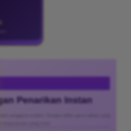
5
guna
an Penarikan Instan
untuk pengguna modern. Dengan daftar game pilihan yang
 tanpa proses yang rumit.