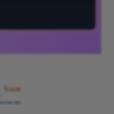
 responsif saat digunakan lewat HP."
Konsumen dan