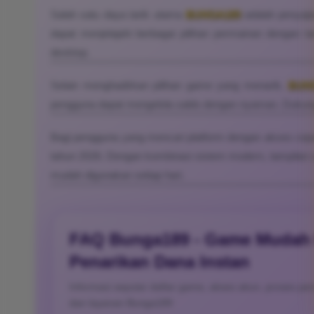
Salah satu daya tarik utama
BUNGA189
adalah penyaji
dapat menjelajahi berbagai pilihan permainan dengan t
desktop.
Selain menghadirkan pilihan game yang menarik,
BUN
pengguna dapat mengelola saldo dengan nyaman. Dukungan 
Bagi pengguna yang mencari platform dengan akses cepat,
tahun 2026. Dengan kombinasi sistem modern, tampilan s
mudah digunakan setiap hari.
FAQ Bunga189 - Game Mudah 
Penarikan Dana Instan
Informasi seputar daftar game, akses akun, proses pen
dan layanan Bunga189