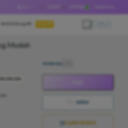
LOGIN
DAFTAR
Contact Us
ID
Bahasa
BANDAR Bunga189
Bunga189
Daftar Keinginan
Keranjang Sa
Akun Saya
ing Mudah
choose qty
000.000.000
login
more
daftar
CLAIM BONUS