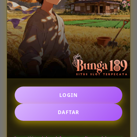
yang mudah diakses, Bunga189 dirancang untuk membantu
member menemukan permainan populer tahun 2026 secara lebih
efisien tanpa proses yang rumit.
Salah satu daya tarik utama
BUNGA189
adalah penyajian daftar
game yang tertata rapi berdasarkan kenyamanan bermain,
performa sistem, serta kemudahan navigasi. Pengguna dapat
menjelajahi berbagai pilihan permainan dengan tampilan yang
responsif, sehingga pengalaman bermain terasa lebih ringan baik
melalui smartphone, tablet, laptop, maupun desktop.
Selain menghadirkan pilihan game yang menarik,
BUNGA189
juga mengutamakan sistem transaksi yang cepat dan transparan.
Proses penarikan dana dibuat lebih praktis agar pengguna dapat
LOGIN
mengelola saldo dengan nyaman. Dukungan sistem instan
membantu setiap aktivitas berjalan lebih efisien tanpa menunggu
DAFTAR
terlalu lama.
Bagi pengguna yang mencari platform dengan akses cepat,
daftar game populer, layanan responsif, dan proses pencairan