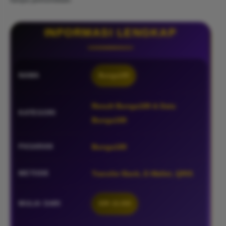
INFORMASI LENGKAP
NAMA
Bunga189
Result Bunga189 & Data
KATEGORI
Bunga189
PASARAN
Bunga189
METODE
Transfer Bank, E-Wallet, QRIS
MULAI DARI
IDR 10.000