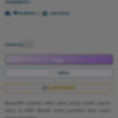
available for :
home delivery
store pickup
choose qty
login
daftar
CLAIM BONUS
Bunga189 tunjukan daftar game paling mudah payout
tahun ini 2026. Nikmati sistem penarikan dana instan
tanpa penundaan