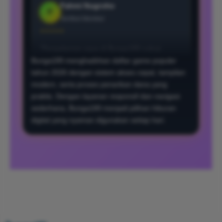
⭐⭐⭐⭐⭐
"Pengalaman saya di Bunga189 cukup
memuaskan. Sistemnya ringan, daftar game
mudah dijelajahi, dan transaksi terasa lebih
efisien."
Bunga189 menghadirkan daftar game populer
tahun 2026 dengan sistem akses cepat, tampilan
Raka P
modern, serta proses penarikan dana yang
R
Member Aktif
praktis. Dengan layanan responsif dan navigasi
⭐⭐⭐⭐⭐
sederhana, Bunga189 menjadi pilihan hiburan
digital yang nyaman digunakan setiap hari.
"Bunga189 punya tampilan yang rapi dan
mudah dipahami. Daftar gamenya jelas,
aksesnya cepat, dan proses penarikan
terasa praktis."
Aldo S
A
Verified Member
⭐⭐⭐⭐⭐