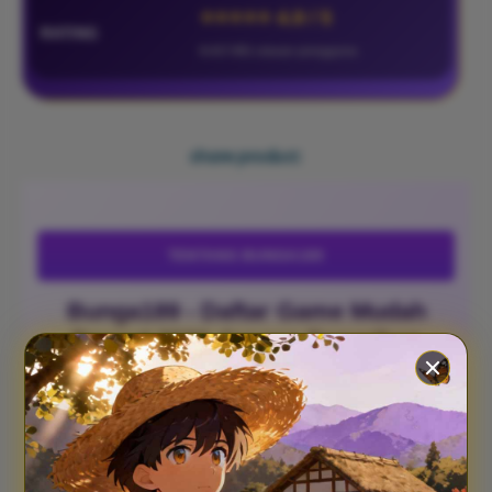
⭐⭐⭐⭐⭐ 4.9 / 5
RATING
8.417.951 ulasan pengguna
share product:
TENTANG BUNGA189
Bunga189 - Daftar Game Mudah
Payout 2026 dengan Penarikan
Instan
BUNGA189
hadir sebagai platform hiburan digital yang
menawarkan pengalaman bermain lebih praktis, cepat, dan
nyaman untuk pengguna modern. Dengan daftar game pilihan