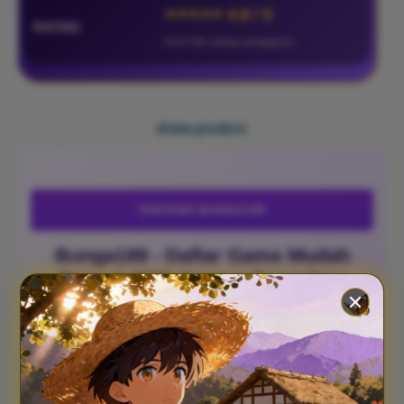
⭐⭐⭐⭐⭐ 4.9 / 5
RATING
8.417.951 ulasan pengguna
share product:
TENTANG BUNGA189
Bunga189 - Daftar Game Mudah
Payout 2026 dengan Penarikan
Instan
BUNGA189
hadir sebagai platform hiburan digital yang
menawarkan pengalaman bermain lebih praktis, cepat, dan
nyaman untuk pengguna modern. Dengan daftar game pilihan