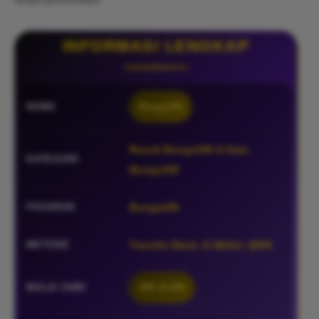
INFORMASI LENGKAP
NAMA
Bunga189
Result Bunga189 & Data
KATEGORI
Bunga189
PASARAN
Bunga189
METODE
Transfer Bank, E-Wallet, QRIS
MULAI DARI
IDR 10.000