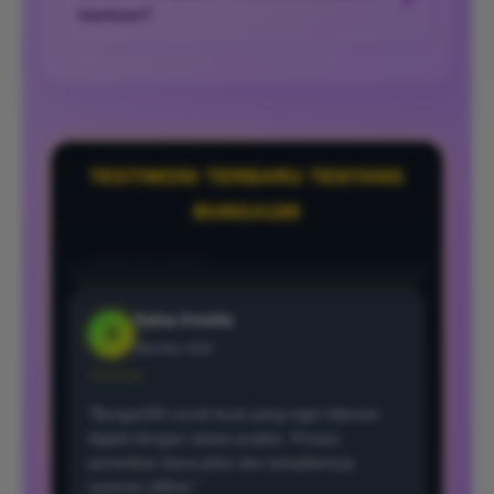
+
pengguna tetap mendapatkan pengalaman akses
bantuan?
yang ringan, stabil, dan responsif.
Dimas Mahendra
D
Ya. Bunga189 menyediakan layanan bantuan untuk
Member Baru
mendukung pengguna terkait akses akun, informasi
⭐⭐⭐⭐⭐
permainan, proses transaksi, penarikan dana, dan
"Pertama kali pakai Bunga189 langsung
kendala teknis lainnya.
terasa nyaman. Informasi game tertata,
TESTIMONI TERBARU TENTANG
akses stabil, dan layanan bantuannya cukup
cepat merespons."
BUNGA189
Salsa Amelia
S
Member Aktif
⭐⭐⭐⭐⭐
"Bunga189 cocok buat yang ingin hiburan
digital dengan akses praktis. Proses
penarikan dana jelas dan tampilannya
nyaman dilihat."
Fahmi Nugroho