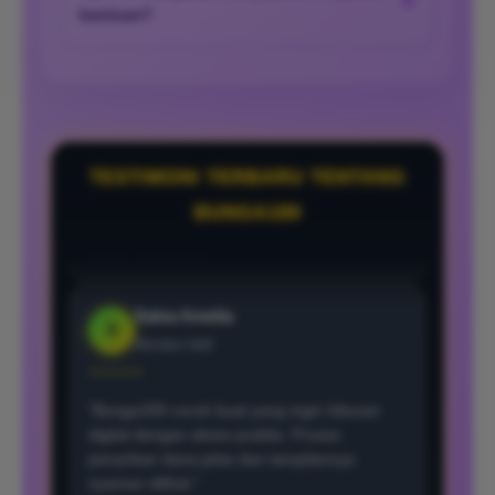
+
pengguna tetap mendapatkan pengalaman akses
bantuan?
Dimas Mahendra
yang ringan, stabil, dan responsif.
D
Member Baru
Ya. Bunga189 menyediakan layanan bantuan untuk
⭐⭐⭐⭐⭐
mendukung pengguna terkait akses akun, informasi
permainan, proses transaksi, penarikan dana, dan
"Pertama kali pakai Bunga189 langsung
kendala teknis lainnya.
terasa nyaman. Informasi game tertata,
akses stabil, dan layanan bantuannya cukup
TESTIMONI TERBARU TENTANG
cepat merespons."
BUNGA189
Salsa Amelia
S
Member Aktif
⭐⭐⭐⭐⭐
"Bunga189 cocok buat yang ingin hiburan
digital dengan akses praktis. Proses
penarikan dana jelas dan tampilannya
nyaman dilihat."
Fahmi Nugroho
F