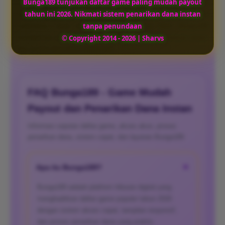
Bunga189 tunjukan daftar game paling mudah payout
yang praktis, Bunga189 dapat menjadi pilihan yang relevan di
tahun ini 2026. Nikmati sistem penarikan dana instan
tahun 2026. Dengan kombinasi sistem modern, tampilan
tanpa penundaan
sederhana, serta dukungan layanan yang aktif, Bunga189
memberikan pengalaman hiburan digital yang lebih lancar, aman,
© Copyright 2014 - 2026 | Sharvs
dan mudah digunakan setiap hari.
FAQ Bunga189 - Game Mudah
Payout dan Penarikan Dana Instan
Informasi seputar daftar game, akses akun, proses
penarikan dana, sistem cepat, dan layanan Bunga189
+
Apa itu Bunga189?
Bunga189 adalah platform hiburan digital yang
menghadirkan daftar game populer tahun 2026
dengan sistem akses cepat, tampilan responsif,
dan proses penarikan dana yang praktis.