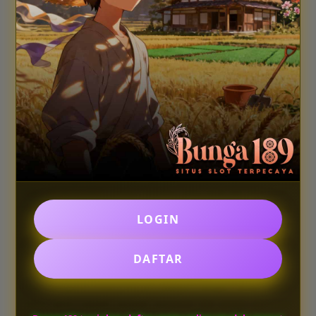
yang mudah diakses, Bunga189 dirancang untuk membantu
member menemukan permainan populer tahun 2026 secara lebih
efisien tanpa proses yang rumit.
Salah satu daya tarik utama
BUNGA189
adalah penyajian daftar
game yang tertata rapi berdasarkan kenyamanan bermain,
performa sistem, serta kemudahan navigasi. Pengguna dapat
menjelajahi berbagai pilihan permainan dengan tampilan yang
responsif, sehingga pengalaman bermain terasa lebih ringan baik
melalui smartphone, tablet, laptop, maupun desktop.
Selain menghadirkan pilihan game yang menarik,
BUNGA189
juga mengutamakan sistem transaksi yang cepat dan transparan.
Proses penarikan dana dibuat lebih praktis agar pengguna dapat
LOGIN
mengelola saldo dengan nyaman. Dukungan sistem instan
membantu setiap aktivitas berjalan lebih efisien tanpa menunggu
DAFTAR
terlalu lama.
Bagi pengguna yang mencari platform dengan akses cepat,
daftar game populer, layanan responsif, dan proses pencairan