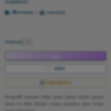
available for :
home delivery
store pickup
choose qty
login
daftar
CLAIM BONUS
Bunga189 tunjukan daftar game paling mudah payout
tahun ini 2026. Nikmati sistem penarikan dana instan
tanpa penundaan