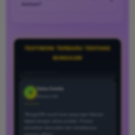
+
pengguna tetap mendapatkan pengalaman akses
bantuan?
yang ringan, stabil, dan responsif.
Dimas Mahendra
D
Ya. Bunga189 menyediakan layanan bantuan untuk
Member Baru
mendukung pengguna terkait akses akun, informasi
⭐⭐⭐⭐⭐
permainan, proses transaksi, penarikan dana, dan
"Pertama kali pakai Bunga189 langsung
kendala teknis lainnya.
terasa nyaman. Informasi game tertata,
TESTIMONI TERBARU TENTANG
akses stabil, dan layanan bantuannya cukup
cepat merespons."
BUNGA189
Salsa Amelia
S
Member Aktif
⭐⭐⭐⭐⭐
"Bunga189 cocok buat yang ingin hiburan
digital dengan akses praktis. Proses
penarikan dana jelas dan tampilannya
nyaman dilihat."