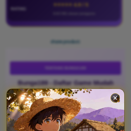
⭐⭐⭐⭐⭐ 4.9 / 5
RATING
8.417.951 ulasan pengguna
share product:
TENTANG BUNGA189
Bunga189 - Daftar Game Mudah
Payout 2026 dengan Penarikan
Instan
BUNGA189
hadir sebagai platform hiburan digital yang
menawarkan pengalaman bermain lebih praktis, cepat, dan
nyaman untuk pengguna modern. Dengan daftar game pilihan