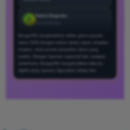
Fahmi Nugroho
F
Verified Member
⭐⭐⭐⭐⭐
"Pengalaman saya di Bunga189 cukup
memuaskan. Sistemnya ringan, daftar game
Bunga189 menghadirkan daftar game populer
mudah dijelajahi, dan transaksi terasa lebih
tahun 2026 dengan sistem akses cepat, tampilan
efisien."
modern, serta proses penarikan dana yang
praktis. Dengan layanan responsif dan navigasi
Raka P
sederhana, Bunga189 menjadi pilihan hiburan
R
Member Aktif
digital yang nyaman digunakan setiap hari.
⭐⭐⭐⭐⭐
"Bunga189 punya tampilan yang rapi dan
mudah dipahami. Daftar gamenya jelas,
aksesnya cepat, dan proses penarikan
terasa praktis."
Aldo S
A
Verified Member