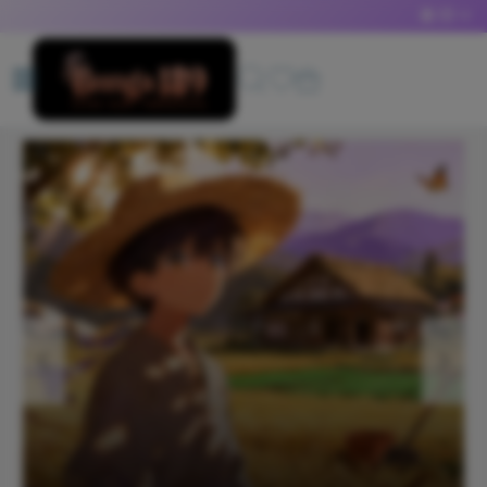
lewati ke Konten
Bahasa
ID
Toggle Nav
Keranjang Saya