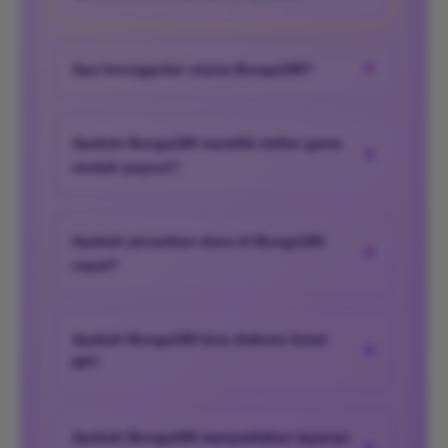
+
Raka Pratama
Apa keunggulan utama Bunga189?
R
Member Aktif
Keunggulan Bunga189 terletak pada daftar game
⭐⭐⭐⭐⭐
yang mudah dijelajahi, sistem transaksi cepat,
Apakah Bunga189 memiliki daftar game
+
"Bunga189 punya tampilan yang rapi dan
tampilan modern, akses multi perangkat, serta
mudah payout?
mudah dipahami. Daftar gamenya jelas,
layanan bantuan yang siap mendukung pengguna.
aksesnya cepat, dan proses penarikan
Bunga189 menyajikan daftar game pilihan yang
terasa praktis."
dirancang agar mudah dipahami pengguna. Setiap
Apakah penarikan dana di Bunga189
+
informasi permainan ditampilkan secara rapi untuk
cepat?
Aldo Saputra
membantu member memilih hiburan yang sesuai.
A
Verified Member
Ya. Bunga189 mengutamakan proses penarikan
⭐⭐⭐⭐⭐
dana yang praktis dan efisien, sehingga pengguna
Apakah Bunga189 bisa diakses lewat
+
dapat melakukan pencairan saldo dengan alur yang
"Saya suka Bunga189 karena prosesnya
HP?
lebih cepat dan mudah diikuti.
tidak berbelit-belit. Menu permainan mudah
Bisa. Bunga189 telah dioptimalkan untuk
dicari dan sistemnya responsif saat
smartphone, tablet, laptop, dan desktop agar
digunakan lewat HP."
Apakah Bunga189 menyediakan layanan