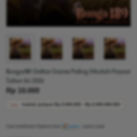
Bunga189: Daftar Game Paling Mudah Payout
Tahun Ini 2026
Rp 10.000
Serendah
hadiah jackpot
Rp.5.000.000
-
Rp.5.000.000.000
Use Installment Options from
.
Laarn more