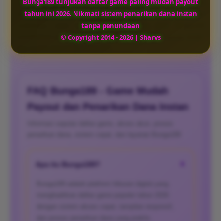
Bunga189 tunjukan daftar game paling mudah payout
yang praktis, Bunga189 dapat menjadi pilihan yang relevan di
tahun ini 2026. Nikmati sistem penarikan dana instan
tahun 2026. Dengan kombinasi sistem modern, tampilan
tanpa penundaan
sederhana, serta dukungan layanan yang aktif, Bunga189
memberikan pengalaman hiburan digital yang lebih lancar, aman,
© Copyright 2014 - 2026 | Sharvs
dan mudah digunakan setiap hari.
FAQ Bunga189 - Game Mudah
Payout dan Penarikan Dana Instan
Informasi seputar daftar game, akses akun, proses
penarikan dana, sistem cepat, dan layanan Bunga189
+
Apa itu Bunga189?
Bunga189 adalah platform hiburan digital yang
menghadirkan daftar game populer tahun 2026
dengan sistem akses cepat, tampilan responsif,
dan proses penarikan dana yang praktis.