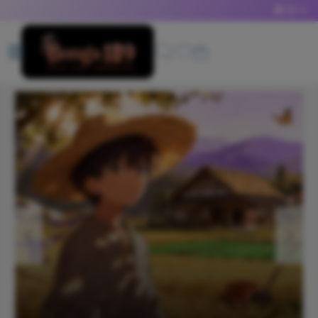
lewati ke Konten
Bahasa
ID
Toggle Nav
Keranjang Saya