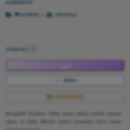
available for :
home delivery
store pickup
choose qty
login
daftar
CLAIM BONUS
Bunga189 tunjukan daftar game paling mudah payout
tahun ini 2026. Nikmati sistem penarikan dana instan
tanpa penundaan