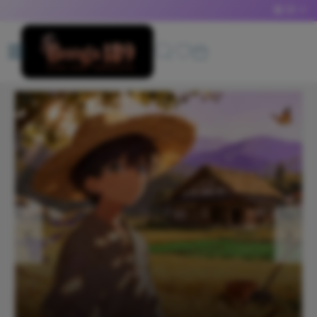
lewati ke Konten
Bahasa
ID
Toggle Nav
Keranjang Saya