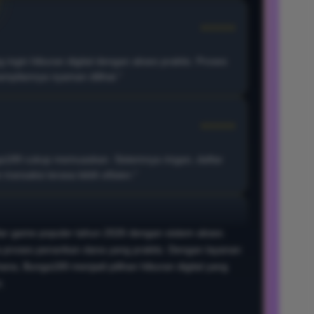
ingin hiburan digital dengan akses praktis. Proses
ampilannya nyaman dilihat."
⭐⭐⭐⭐⭐
a189 cukup memuaskan. Sistemnya ringan, daftar
transaksi terasa lebih efisien."
⭐⭐⭐⭐⭐
 yang rapi dan mudah dipahami. Daftar gamenya
ar game populer tahun 2026 dengan sistem akses
proses penarikan terasa praktis."
a proses penarikan dana yang praktis. Dengan layanan
ana, Bunga189 menjadi pilihan hiburan digital yang
⭐⭐⭐⭐⭐
.