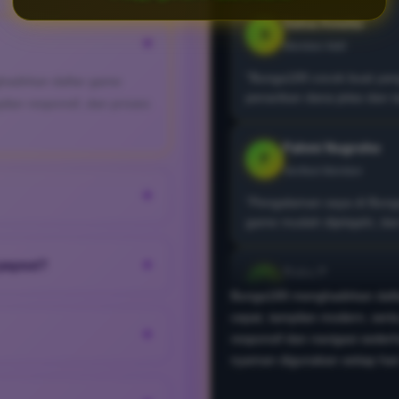
"Bunga189 cocok buat yang 
+
penarikan dana jelas dan t
ghadirkan daftar game
Fahmi Nugroho
ilan responsif, dan proses
F
Verified Member
"Pengalaman saya di Bung
game mudah dijelajahi, dan 
+
Raka P
 mudah dijelajahi, sistem
R
Member Aktif
gkat, serta layanan bantuan
+
payout?
"Bunga189 punya tampilan
Bunga189 menghadirkan daft
jelas, aksesnya cepat, dan 
ancang agar mudah
cepat, tampilan modern, sert
mpilkan secara rapi untuk
+
responsif dan navigasi sederh
Aldo S
A
nyaman digunakan setiap hari
Verified Member
ang praktis dan efisien,
 dengan alur yang lebih