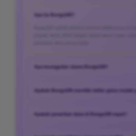
Apa itu Bunga189?
Bunga189 adalah platform hiburan digital yang men
populer tahun 2026 dengan sistem akses cepat, tamp
penarikan dana yang praktis.
Apa keunggulan utama Bunga189?
Keunggulan Bunga189 terletak pada daftar game yang
transaksi cepat, tampilan modern, akses multi peran
Apakah Bunga189 memiliki daftar game mudah 
yang siap mendukung pengguna.
Bunga189 menyajikan daftar game pilihan yang dir
dipahami pengguna. Setiap informasi permainan dita
Apakah penarikan dana di Bunga189 cepat?
membantu member memilih hiburan yang sesuai.
Ya. Bunga189 mengutamakan proses penarikan dana y
sehingga pengguna dapat melakukan pencairan saldo