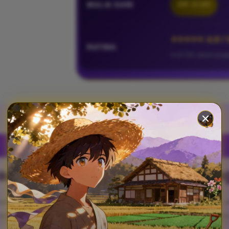
MULAI DARI
IDR 10.000
⭐⭐⭐⭐⭐ 4.9 / 
RATING
8.417.951 ulasan peng
TENTANG BUNGA189
Game Mudah Payout 2026 deng
g menawarkan pengalaman bermain lebih praktis, cepat, dan nyaman 
ber menemukan permainan populer tahun 2026 secara lebih efisien
Raka Pratama