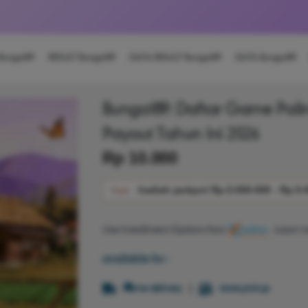
Bunga189
RESULT Bunga189
DATA RESULT Bunga189
DATA Bunga189
Bunga189: Daftar Game Pal
Payout Tahun Ini 2026
Rp 10.000
Serendah
hadiah jackpot
Rp.5.000.000
-
Rp.5.
Use Installment Options from
.
Laarn 
available for :
home delivery
store pickup